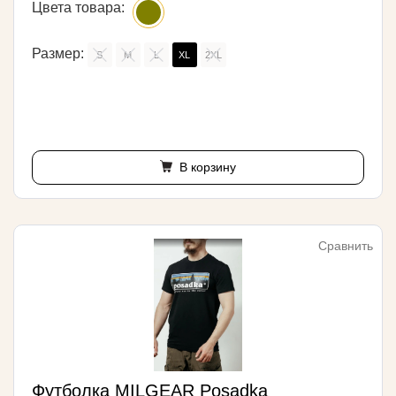
Цвета товара:
Размер:
S
M
L
XL
2XL
В корзину
Сравнить
Футболка MILGEAR Posadka