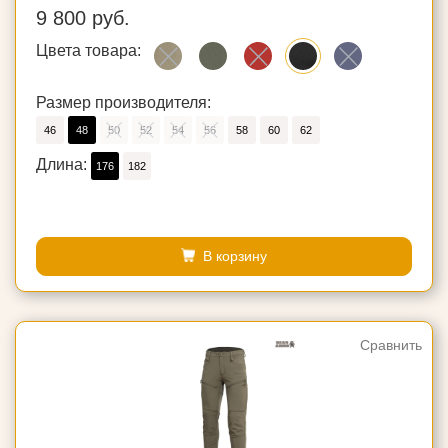
9 800 руб.
Цвета товара:
Размер производителя:
46
48
50
52
54
56
58
60
62
Длина:
176
182
В корзину
Сравнить