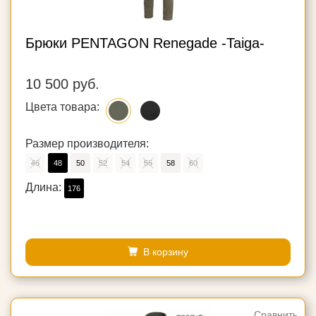
Брюки PENTAGON Renegade -Taiga-
10 500 руб.
Цвета товара:
Размер производителя:
46
48
50
52
54
56
58
60
Длина:
176
В корзину
Сравнить