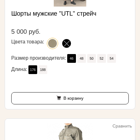
Шорты мужские "UTL" стрейч
5 000 руб.
Цвета товара:
Размер производителя:
46
48
50
52
54
Длина:
176
188
В корзину
Сравнить