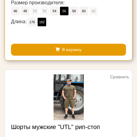
Размер производителя:
46
48
50
52
54
56
58
60
62
Длина:
176
182
В корзину
Сравнить
Шорты мужские "UTL" рип-стоп