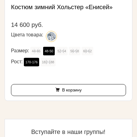
Костюм зимний Хольстер «Енисей»
14 600 руб.
Цвета товара:
Размер:
44-46
48-50
52-54
56-58
60-62
Рост:
170-176
182-188
В корзину
Вступайте в наши группы!