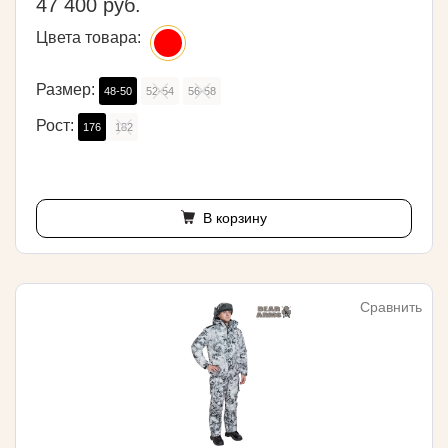
47 400 руб.
Цвета товара:
Размер:
48-50
52-54
56-58
Рост:
176
182
В корзину
Сравнить