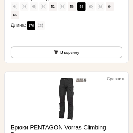
44
46
48
50
52
54
56
58
60
62
64
66
Длина:
176
182
В корзину
Сравнить
Брюки PENTAGON Vorras Climbing