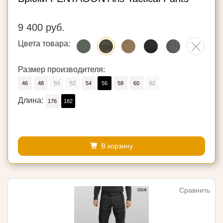
9 400 руб.
Цвета товара:
Размер производителя:
46
48
50
52
54
56
58
60
62
Длина:
176
182
В корзину
Сравнить