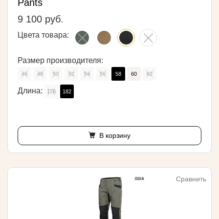
Pants
9 100 руб.
Цвета товара:
Размер производителя:
46
48
50
52
54
56
58
60
62
Длина:
176
182
В корзину
Сравнить