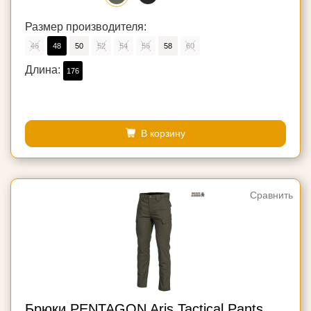
Размер производителя:
46
48
50
52
54
56
58
60
Длина:
176
В корзину
Сравнить
Брюки PENTAGON Aris Tactical Pants