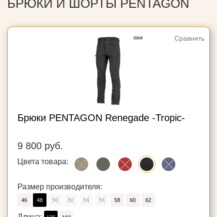
БРЮКИ И ШОРТЫ PENTAGON
Сравнить
Брюки PENTAGON Renegade -Tropic-
9 800 руб.
Цвета товара:
Размер производителя:
46
48
50
52
54
56
58
60
62
Длина: