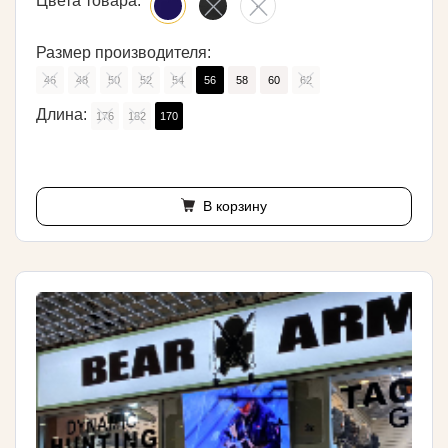
Цвета товара:
Размер производителя:
46
48
50
52
54
56
58
60
62
Длина:
176
182
170
В корзину