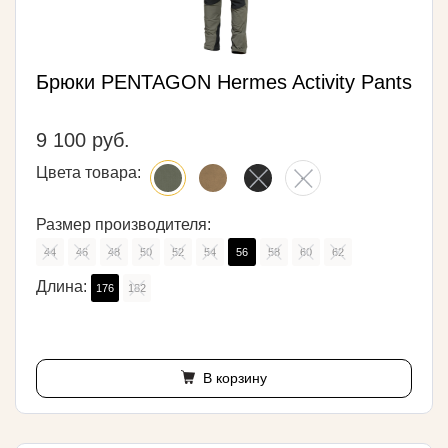
Брюки PENTAGON Hermes Activity Pants
9 100 руб.
Цвета товара:
Размер производителя:
44
46
48
50
52
54
56
58
60
62
Длина:
176
182
В корзину