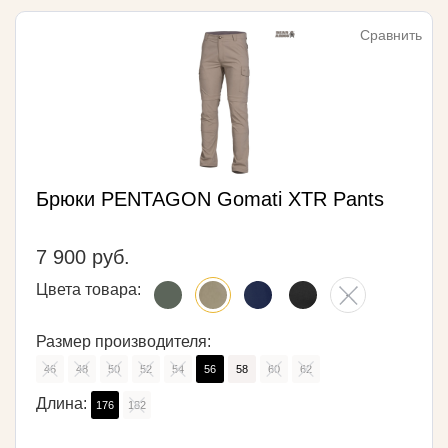
Сравнить
Брюки PENTAGON Gomati XTR Pants
7 900 руб.
Цвета товара:
Размер производителя:
46
48
50
52
54
56
58
60
62
Длина:
176
182