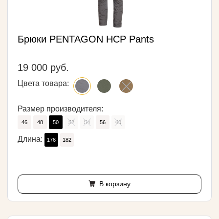
Брюки PENTAGON HCP Pants
19 000 руб.
Цвета товара:
Размер производителя:
46
48
50
52
54
56
60
Длина:
176
182
В корзину