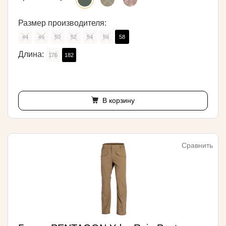
Размер производителя:
44
46
50
52
54
56
58
Длина:
176
182
В корзину
Сравнить