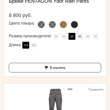
Брюки PENTAGON Ydor Rain Pants
8 800 руб.
Цвета товара:
Размер производителя:
46
48
50
52
54
56
Длина:
176
182
В корзину
Сравнить