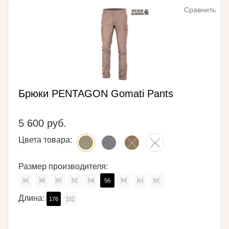
Сравнить
Брюки PENTAGON Gomati Pants
5 600 руб.
Цвета товара:
Размер производителя:
46
48
50
52
54
56
58
60
62
Длина:
176
182