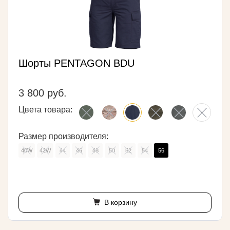
Шорты PENTAGON BDU
3 800 руб.
Цвета товара:
Размер производителя:
40W
42W
44
46
48
50
52
54
56
В корзину