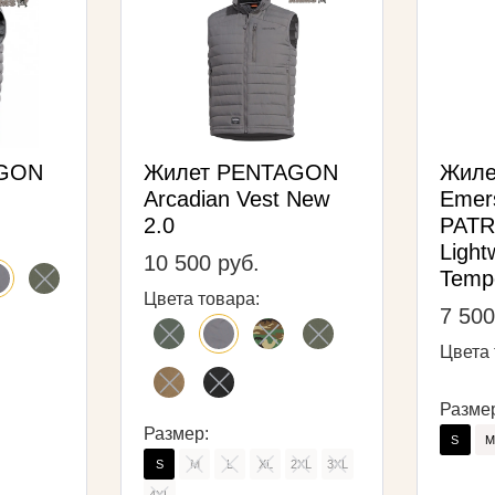
AGON
Жилет PENTAGON
Жиле
Arcadian Vest New
Emer
2.0
PATR
Light
10 500 руб.
Tempe
Цвета товара:
7 500
Цвета 
Разме
Размер:
S
M
S
M
L
XL
2XL
3XL