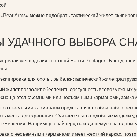
кой.
 «Bear Arms» можно подобрать тактический жилет, экипиров
Ы УДАЧНОГО ВЫБОРА С
» реализует изделия торговой марки Pentagon. Бренд прои
ены:
;
экипировка для охоты, рыбалки;
тактический жилет;
разгрузк
й жилет позволит обеспечить доступность всевозможных ус
оснащаются съемными или несъемными карманами, замкам
 со съемными карманами представляют собой набор ремне
ть места для хранения. Считается, что подобные модели удо
ремещения. Например, снайперу, находящемуся на одном м
овка с несъемными карманами имеет жесткий каркас, поэто