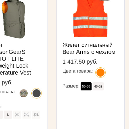
т
Жилет сигнальный
sonGearS
Bear Arms с чехлом
IOT LITE
1 417.50 руб.
weight Lock
Цвета товара:
rature Vest
 руб.
Размер:
56-58
48-52
товара:
р:
L
XL
2XL
3XL