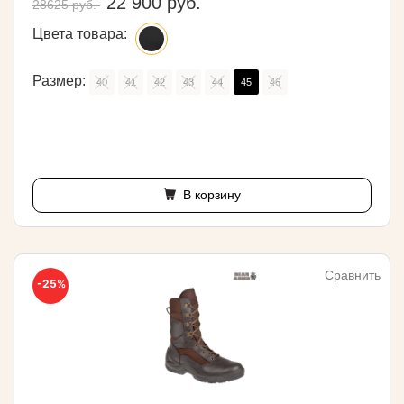
22 900 руб.
28625 руб.
Цвета товара:
Размер:
40
41
42
43
44
45
46
В корзину
Сравнить
-25%