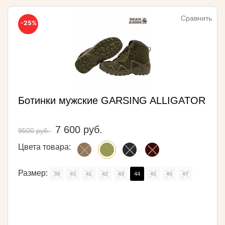
Сравнить
-25%
Ботинки мужские GARSING ALLIGATOR
7 600 руб.
9500 руб.
Цвета товара:
Размер:
39
40
41
42
43
44
45
46
47