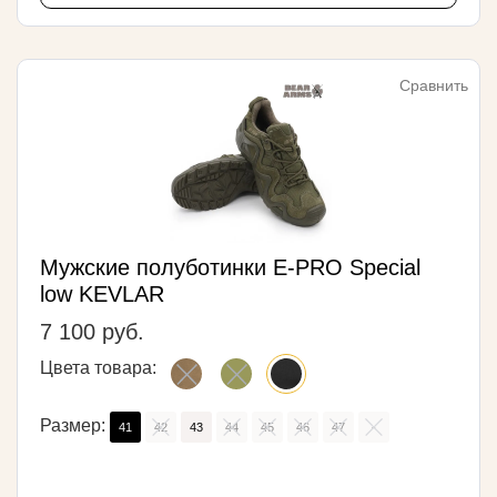
Сравнить
Мужские полуботинки E-PRO Special
low KEVLAR
7 100 руб.
Цвета товара:
Размер:
41
42
43
44
45
46
47
-