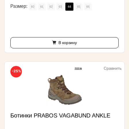
Размер:
40
41
42
43
44
45
46
В корзину
Сравнить
-25%
Ботинки PRABOS VAGABUND ANKLE