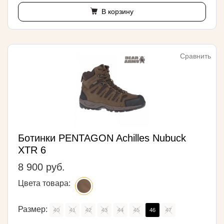
В корзину
Сравнить
Ботинки PENTAGON Achilles Nubuck
XTR 6
8 900 руб.
Цвета товара:
Размер:
40
41
42
43
44
45
46
47