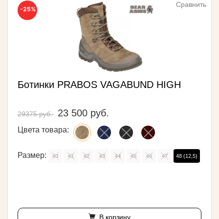
Сравнить
-25%
Ботинки PRABOS VAGABUND HIGH
23 500 руб.
29375 руб.
Цвета товара:
Размер:
40
41
42
43
44
45
46
47
48 (12,5)
В корзину