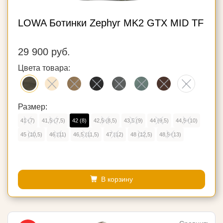
LOWA Ботинки Zephyr MK2 GTX MID TF
29 900 руб.
Цвета товара:
Размер:
41 (7)
41,5 (7,5)
42 (8)
42,5 (8,5)
43,5 (9)
44 (9,5)
44,5 (10)
45 (10,5)
46 (11)
46,5 (11,5)
47 (12)
48 (12,5)
48,5 (13)
В корзину