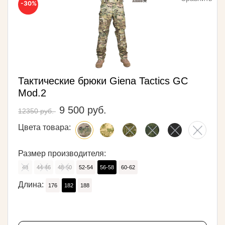
-30%
Тактические брюки Giena Tactics GC
Mod.2
9 500 руб.
12350 руб.
Цвета товара:
Размер производителя:
48
44-46
48-50
52-54
56-58
60-62
Длина:
176
182
188