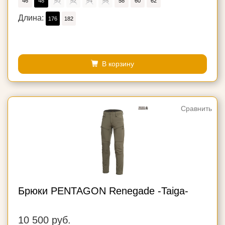
46
48
50
52
54
56
58
60
62
Длина:
176
182
В корзину
Сравнить
Брюки PENTAGON Renegade -Taiga-
10 500 руб.