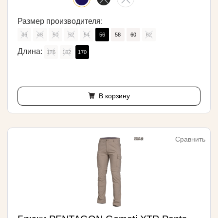
Размер производителя:
46
48
50
52
54
56
58
60
62
Длина:
176
182
170
В корзину
Сравнить