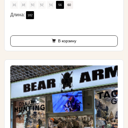
46
48
50
52
54
56
60
Длина:
182
В корзину