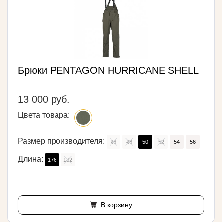
Брюки PENTAGON HURRICANE SHELL
13 000 руб.
Цвета товара:
Размер производителя:
46
48
50
52
54
56
Длина:
176
182
В корзину