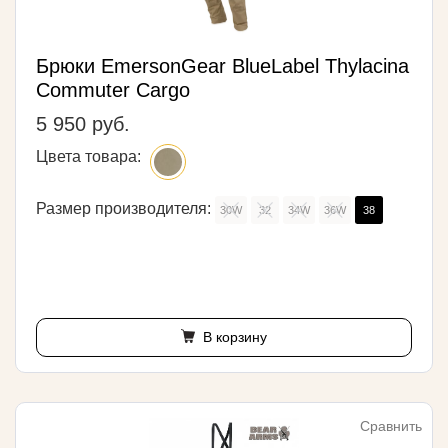
Брюки EmersonGear BlueLabel Thylacina
Commuter Cargo
5 950 руб.
Цвета товара:
Размер производителя:
30W
32
34W
36W
38
В корзину
Сравнить