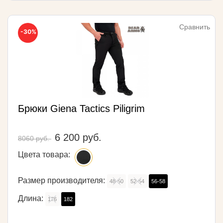
Сравнить
-30%
Брюки Giena Tactics Piligrim
6 200 руб.
8060 руб.
Цвета товара:
Размер производителя:
48-50
52-54
56-58
Длина:
176
182