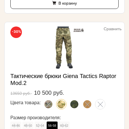
В корзину
Сравнить
-30%
Тактические брюки Giena Tactics Raptor
Mod.2
10 500 руб.
13650 руб.
Цвета товара:
Размер производителя:
44-46
48-50
52-54
56-58
60-62