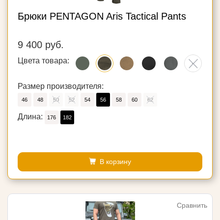
Брюки PENTAGON Aris Tactical Pants
9 400 руб.
Цвета товара:
Размер производителя:
46
48
50
52
54
56
58
60
62
Длина:
176
182
В корзину
Сравнить