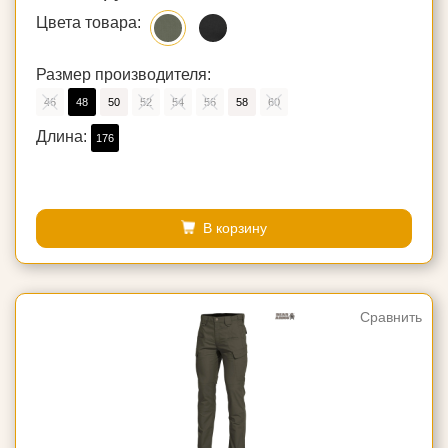
Цвета товара:
Размер производителя:
46
48
50
52
54
56
58
60
Длина:
176
В корзину
Сравнить