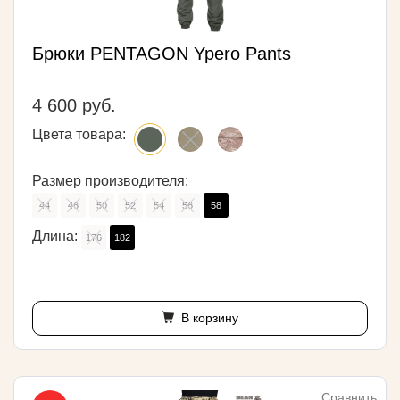
Брюки PENTAGON Ypero Pants
4 600 руб.
Цвета товара:
Размер производителя:
44
46
50
52
54
56
58
Длина:
176
182
В корзину
Сравнить