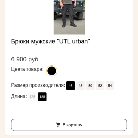
Брюки мужские "UTL urban"
6 900 руб.
Цвета товара:
Размер производителя:
46
48
50
52
54
Длина:
176
188
В корзину