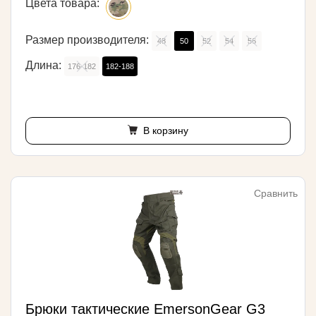
Цвета товара:
Размер производителя:
48
50
52
54
56
Длина:
176-182
182-188
В корзину
Сравнить
Брюки тактические EmersonGear G3