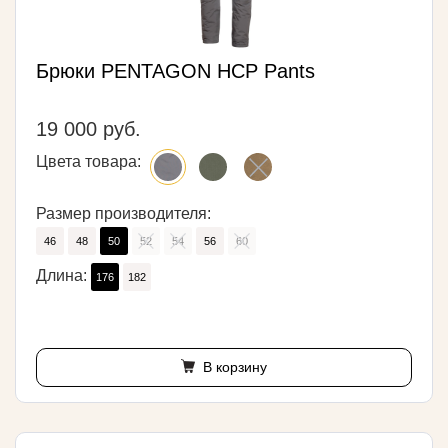
Брюки PENTAGON HCP Pants
19 000 руб.
Цвета товара:
Размер производителя:
46
48
50
52
54
56
60
Длина:
176
182
В корзину