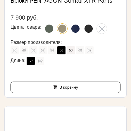
Брюки PENTAGON Gomati XTR Pants
7 900 руб.
Цвета товара:
Размер производителя:
46
48
50
52
54
56
58
60
62
Длина:
176
182
В корзину