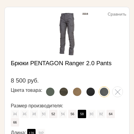
Сравнить
Брюки PENTAGON Ranger 2.0 Pants
8 500 руб.
Цвета товара:
Размер производителя:
44
46
48
50
52
54
56
58
60
62
64
66
Длина:
176
182