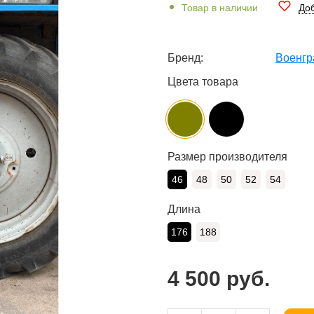
Товар в наличии
Доб
Бренд:
Военгр
Цвета товара
Размер производителя
46
48
50
52
54
Длина
176
188
4 500 руб.