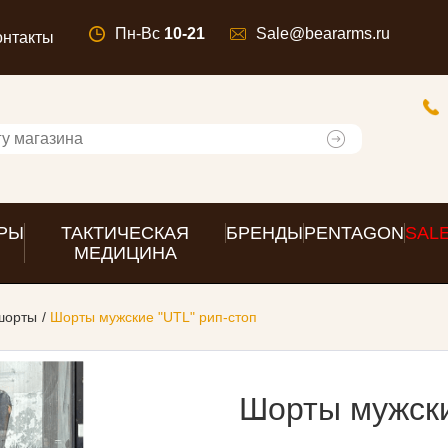
Пн-Вс
10-21
Sale@beararms.ru
онтакты
РЫ
ТАКТИЧЕСКАЯ
БРЕНДЫ
PENTAGON
SAL
МЕДИЦИНА
шорты
Шорты мужские "UTL" рип-стоп
Шорты мужски