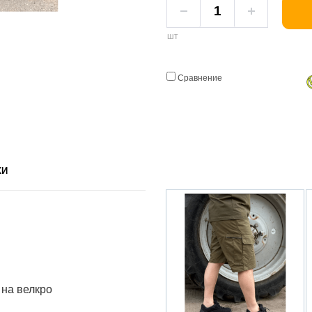
шт
Сравнение
КИ
 на велкро