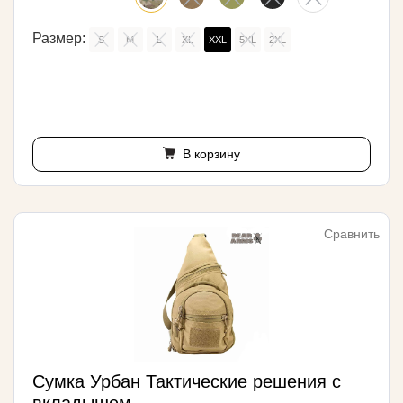
Размер:
S
M
L
XL
XXL
5XL
2XL
В корзину
Сравнить
Сумка Урбан Тактические решения с