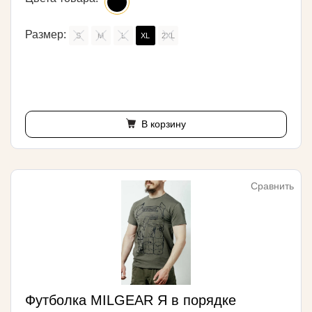
Размер:
S
M
L
XL
2XL
В корзину
Сравнить
Футболка MILGEAR Я в порядке