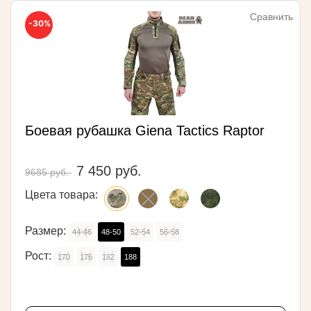
Сравнить
-30%
Боевая рубашка Giena Tactics Raptor
7 450 руб.
9685 руб.
Цвета товара:
Размер:
44-46
48-50
52-54
56-58
Рост:
170
176
182
188