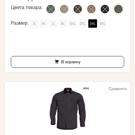
Цвета товара:
Размер:
S
M
L
XL
5XL
2XL
3XL
4XL
В корзину
Сравнить