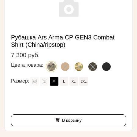
Рубашка Ars Arma CP GEN3 Combat
Shirt (China/ripstop)
7 300 руб.
Цвета товара:
Размер:
XS
S
M
L
XL
2XL
В корзину