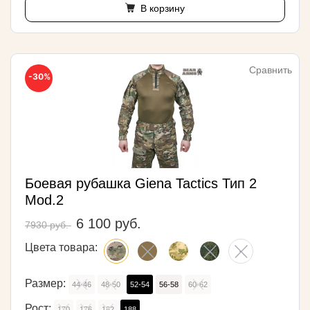
В корзину
Сравнить
-30%
Боевая рубашка Giena Tactics Тип 2
Mod.2
6 100 руб.
7930 руб.
Цвета товара:
Размер:
44-46
48-50
52-54
56-58
60-62
Рост:
170
176
182
188