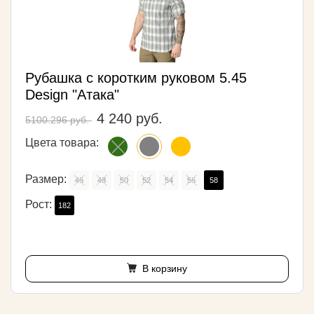
Рубашка с коротким руковом 5.45
Design "Атака"
4 240 руб.
5100.296 руб.
Цвета товара:
Размер:
46
48
50
52
54
56
58
Рост:
182
В корзину