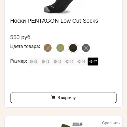
Носки PENTAGON Low Cut Socks
550 руб.
Цвета товара:
Размер:
38-41
39-41
39-42
42-44
42-46
45-47
В корзину
Сравнить