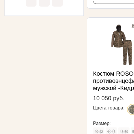
Костюм ROS
противоэнцеф
мужской -Кед
10 050 руб.
Цвета товара:
Размер:
40-42
44-46
48-50
5