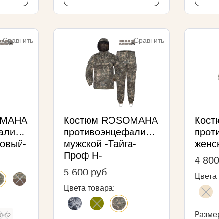
Сравнить
Сравнить
OMAHA
Костюм ROSOMAHA
Кос
алитный
противоэнцефалитный
прот
ровый-
мужской -Тайга-
женск
Проф Н-
4 800
5 600 руб.
Цвета 
Цвета товара:
Разме
0-52