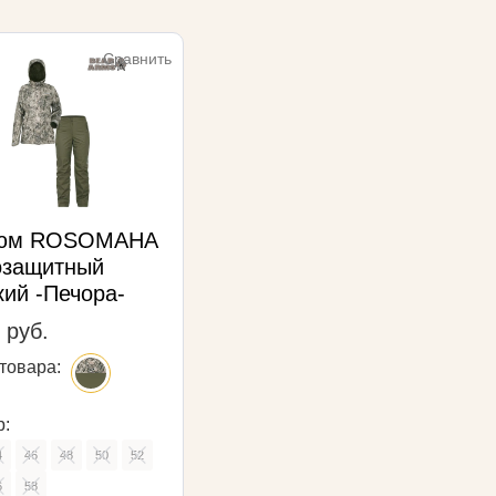
Сравнить
тюм ROSOMAHA
озащитный
кий -Печора-
 руб.
товара:
р:
4
46
48
50
52
6
58