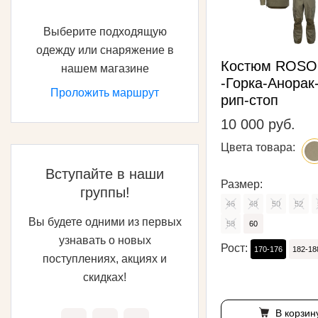
Выберите подходящую
одежду или снаряжение в
Костюм ROS
нашем магазине
-Горка-Анорак
Проложить маршрут
рип-стоп
10 000 руб.
Цвета товара:
Вступайте в наши
Размер:
группы!
46
48
50
52
Вы будете одними из первых
58
60
узнавать о новых
Рост:
170-176
182-18
поступлениях, акциях и
скидках!
В корзин