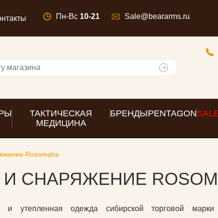
Пн-Вс
10-21
Sale@beararms.ru
онтакты
РЫ
ТАКТИЧЕСКАЯ
БРЕНДЫ
PENTAGON
SAL
МЕДИЦИНА
ряжение Rosomaha
 И СНАРЯЖЕНИЕ ROSO
ая и утепленная одежда сибирской торговой марк