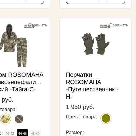
Сравнить
Сравнить
тюм ROSOMAHA
Перчатки
ивоэнцефалитный
ROSOMAHA
ий -Тайга-С-
-Путешественник -
Н-
 руб.
1 950 руб.
товара:
Цвета товара:
Размер:
р:
40-42
44-46
48-50