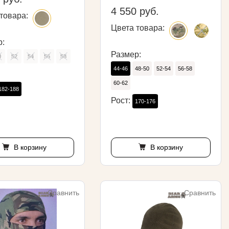
4 550 руб.
товара:
Цвета товара:
р:
Размер:
0
52
54
56
58
44-46
48-50
52-54
56-58
60-62
182-188
Рост:
170-176
В корзину
В корзину
Сравнить
Сравнить