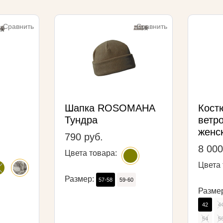
Сравнить
Сравнить
Шапка ROSOMAHA
Кос
Тундра
ветр
женс
790 руб.
8 000
Цвета товара:
Цвета 
Размер:
57-58
59-60
Разме
42
4
54
5