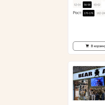
52-54
56-58
60-62
Рост:
170-176
182-18
В корзин