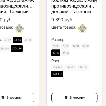
тюм ROSOMAHA
Костюм ROSOMAHA
ивоэнцефалитный
противоэнцефалитный
кий -Таежный-
детский -Таежный-
0 руб.
9 890 руб.
товара:
Цвета товара:
р:
Размер:
40-42
44-46
48-50
28-30
28-30
32-34
36-38
158-164
170-176
40-42
24-26
Рост:
134-140
146-152
158-164
170-176
В корзину
В корзину