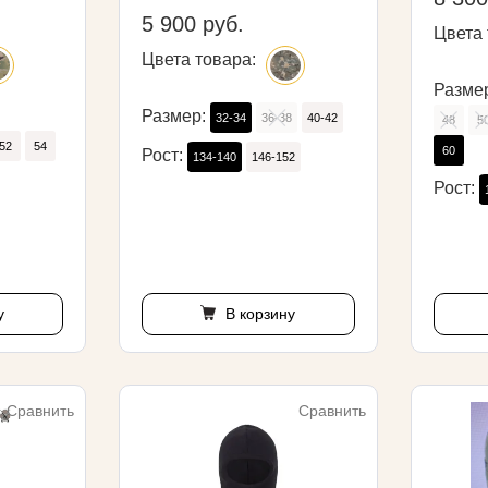
5 900 руб.
Цвета 
Цвета товара:
Разме
Размер:
32-34
36-38
40-42
48
5
52
54
60
Рост:
134-140
146-152
Рост:
у
В корзину
Сравнить
Сравнить