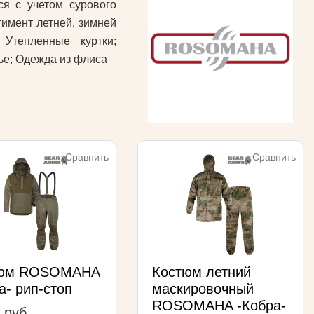
я с учетом сурового
тимент летней, зимней
Утепленные куртки;
ье; Одежда из флиса
Сравнить
Сравнить
тюм ROSOMAHA
Костюм летний
а- рип-стоп
маскировочный
ROSOMAHA -Кобра-
 руб.