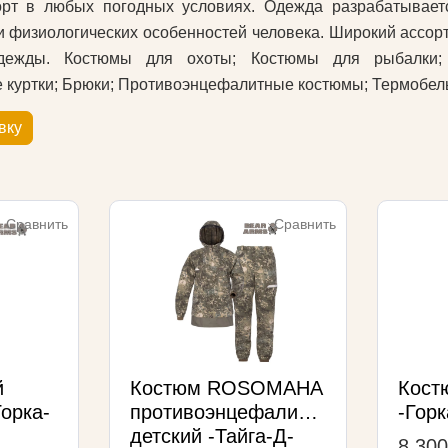
рт в любых погодных условиях. Одежда разрабатываетс
и физиологических особенностей человека. Широкий ассор
дежды. Костюмы для охоты; Костюмы для рыбалки; 
 куртки; Брюки; Противоэнцефалитные костюмы; Термобел
вку
Сравнить
Сравнить
й
Костюм ROSOMAHA
Кос
орка-
противоэнцефалитный
-Горк
детский -Тайга-Д-
8 300