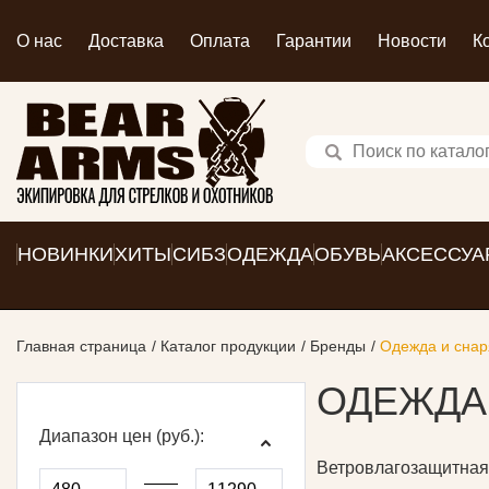
О нас
Доставка
Оплата
Гарантии
Новости
К
НОВИНКИ
ХИТЫ
СИБЗ
ОДЕЖДА
ОБУВЬ
АКСЕССУА
Главная страница
Каталог продукции
Бренды
Одежда и сна
ОДЕЖДА
Диапазон цен (руб.):
Ветровлагозащитн