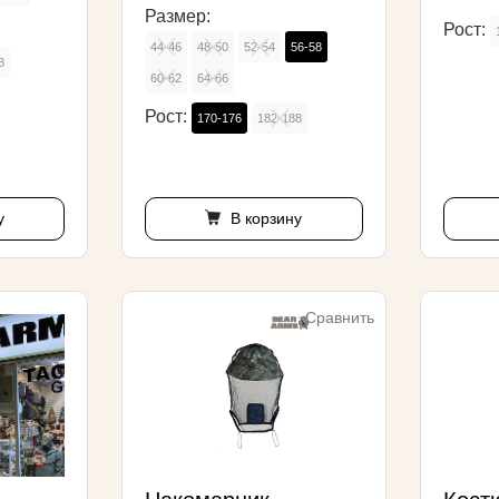
Размер:
Рост:
44-46
48-50
52-54
56-58
8
60-62
64-66
Рост:
170-176
182-188
у
В корзину
Сравнить