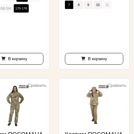
7
8
9
10
11
158-164
170-176
В корзину
В корзину
Сравнить
Сравнить