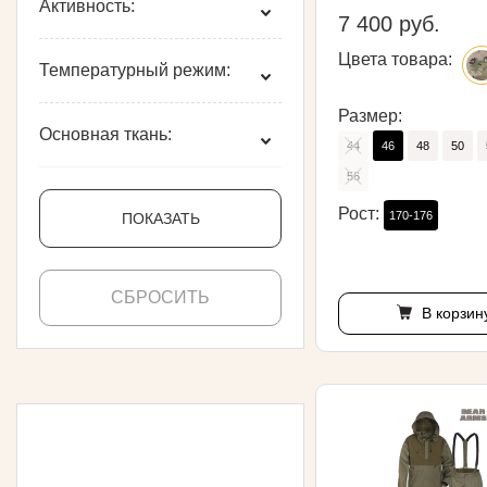
Активность:
7 400 руб.
Цвета товара:
Температурный режим:
Размер:
Основная ткань:
44
46
48
50
56
Рост:
170-176
ПОКАЗАТЬ
СБРОСИТЬ
В корзин