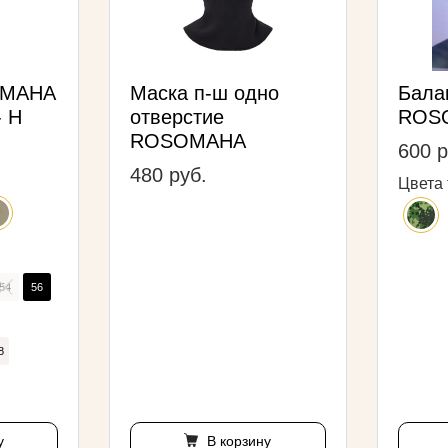
OMAHA
Маска п-ш одно
Бала
- H
отверстие
ROS
ROSOMAHA
600 р
480 руб.
Цвета 
54
56
8
у
В корзину