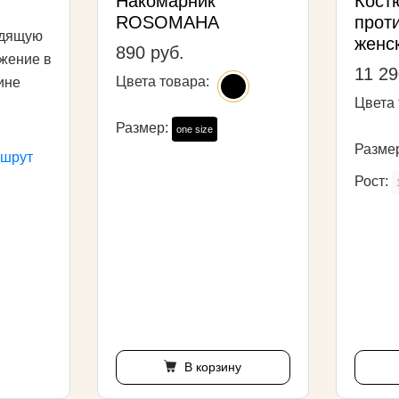
Накомарник
Кос
ROSOMAHA
прот
одящую
женс
890 руб.
жение в
11 29
Цвета товара:
ине
Цвета 
Размер:
one size
Разме
ршрут
Рост:
В корзину