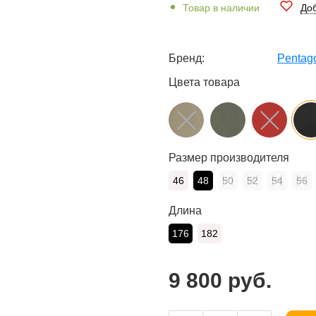
Товар в наличии
Доб
Бренд:
Pentag
Цвета товара
Размер производителя
46
48
50
52
54
56
Длина
176
182
9 800 руб.