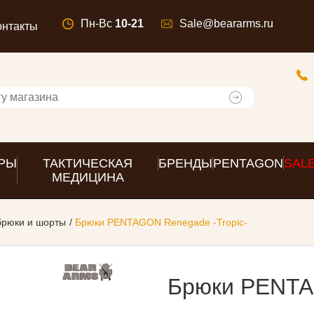
Пн-Вс
10-21
Sale@beararms.ru
онтакты
РЫ
ТАКТИЧЕСКАЯ
БРЕНДЫ
PENTAGON
SAL
МЕДИЦИНА
брюки и шорты
Брюки PENTAGON Renegade -Tropic-
Брюки PENTA