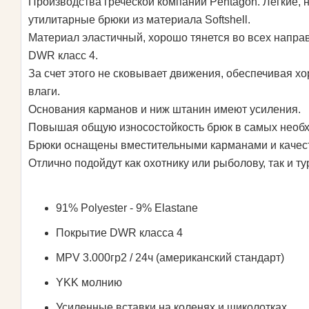
Производства греческой компании Pentagon. Легкие,
утилитарные брюки из материала Softshell.
Материал эластичный, хорошо тянется во всех напра
DWR класс 4.
За счет этого не сковывает движения, обеспечивая х
влаги.
Основания карманов и ниж штанин имеют усиления.
Повышая общую износостойкость брюк в самых необ
Брюки оснащены вместительными карманами и каче
Отлично подойдут как охотнику или рыболову, так и т
91% Polyester - 9% Elastane
Покрытие DWR класса 4
MPV 3.000гр2 / 24ч (американский стандарт)
YKK молнию
Усиленные вставки на коленях и щиколотках