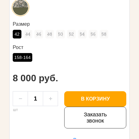
Размер
42
44
46
48
50
52
54
56
58
Рост
158-164
8 000 руб.
В КОРЗИНУ
шт
Заказать
звонок