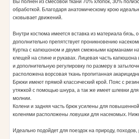
Вы полнен из смесовой ткани 70% хлопок, 30% полиэ
обработкой. Благодаря анатомическому крою идеально
сковывает движений.
Внутри костюма имеется вставка из материала бязь, о
дополнительно препятствует проникновению насеком
Куртка с капюшоном и двумя смежными карманами на
клещей на спине и рукавах. Лицевая часть капюшона 
и дополнительную регулировку по размеру в затылочн
расположена ворсовая ткань пропитанная акарицид
Брюки имеют прямой классический крой. Пояс с рези
утяжкой с помощью шнура, а так же имеет шлевки для
молнии.
Колени и задняя часть брюк усилены для повышенной
коленями расположены ловушки для насекомых. Нижня
Идеально подойдет для поездок на природу, походов,