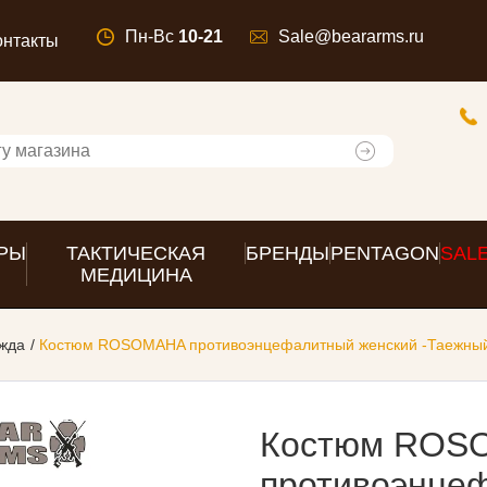
Пн-Вс
10-21
Sale@beararms.ru
онтакты
РЫ
ТАКТИЧЕСКАЯ
БРЕНДЫ
PENTAGON
SAL
МЕДИЦИНА
жда
Костюм ROSOMAHA противоэнцефалитный женский -Таежны
Костюм ROS
противоэнце