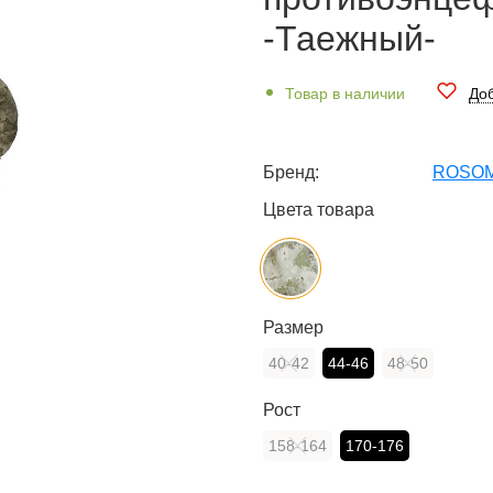
-Таежный-
Товар в наличии
Доб
Бренд:
ROSO
Цвета товара
Размер
40-42
44-46
48-50
Рост
158-164
170-176