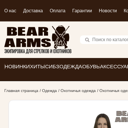
О нас
Доставка
Оплата
Гарантии
Новости
К
НОВИНКИ
ХИТЫ
СИБЗ
ОДЕЖДА
ОБУВЬ
АКСЕССУА
Главная страница
Одежда
Охотничья одежда
Охотничья оде