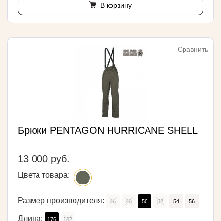
В корзину
Сравнить
Брюки PENTAGON HURRICANE SHELL
13 000 руб.
Цвета товара:
Размер производителя:
46
48
50
52
54
56
Длина:
176
182