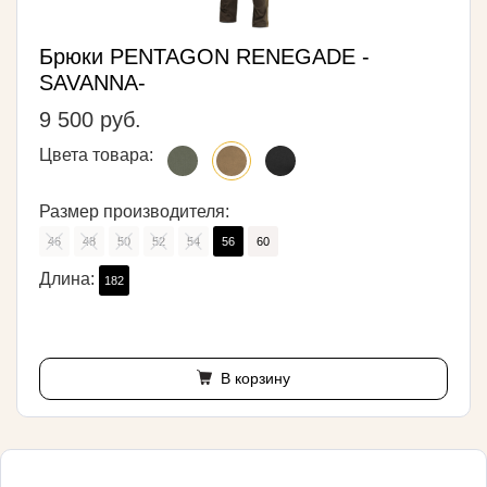
Брюки PENTAGON RENEGADE -
SAVANNA-
9 500 руб.
Цвета товара:
Размер производителя:
46
48
50
52
54
56
60
Длина:
182
В корзину