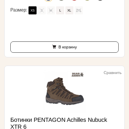
Размер:
XS
S
M
L
XL
2XL
В корзину
Сравнить
Ботинки PENTAGON Achilles Nubuck
XTR 6