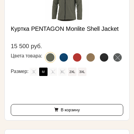
Куртка PENTAGON Monlite Shell Jacket
15 500 руб.
Цвета товара:
Размер:
S
M
L
XL
2XL
3XL
В корзину