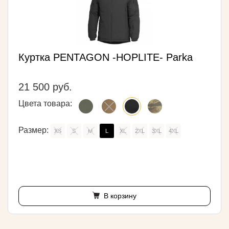
Куртка PENTAGON -HOPLITE- Parka
21 500 руб.
Цвета товара:
Размер:
XS
S
M
L
XL
2XL
3XL
4XL
В корзину