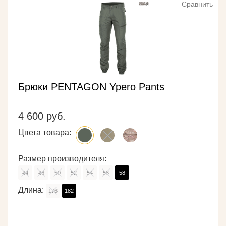
Сравнить
Брюки PENTAGON Ypero Pants
4 600 руб.
Цвета товара:
Размер производителя:
44
46
50
52
54
56
58
Длина:
176
182