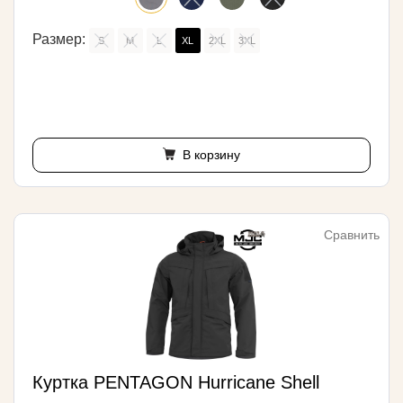
Размер:
S
M
L
XL
2XL
3XL
В корзину
Сравнить
Куртка PENTAGON Hurricane Shell