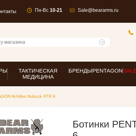
Пн-Вс
10-21
Sale@beararms.ru
онтакты
РЫ
ТАКТИЧЕСКАЯ
БРЕНДЫ
PENTAGON
SAL
МЕДИЦИНА
GON Achilles Nubuck XTR 6
Ботинки PENT
6