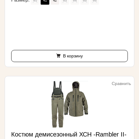
40
41
42
43
44
45
46
В корзину
Сравнить
Костюм демисезонный ХСН -Rambler II-