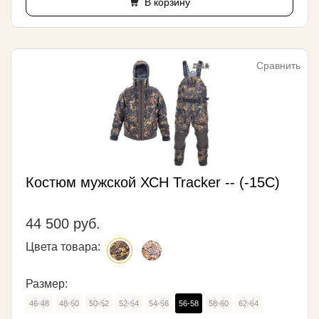
В корзину
Сравнить
Костюм мужской ХСН Tracker -- (-15С)
44 500 руб.
Цвета товара:
Размер:
46-48
48-50
50-52
52-54
54-56
56-58
58-60
62-64