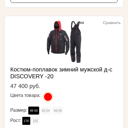
Сравнить
Костюм-поплавок зимний мужской д-с
DISCOVERY -20
47 400 руб.
Цвета товара:
Размер:
48-50
52-54
56-58
Рост:
176
182