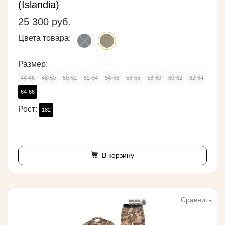
(Islandia)
25 300 руб.
Цвета товара:
Размер:
44-46
48-50
50-52
52-54
54-56
56-58
58-60
60-62
62-64
64-66
Рост:
182
В корзину
Сравнить