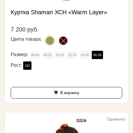
Куртка Shaman ХСН «Warm Layer»
7 200 руб.
Цвета товара:
Размер:
46-48
48-50
50-52
52-54
54-56
56-58
Рост:
182
В корзину
Сравнить