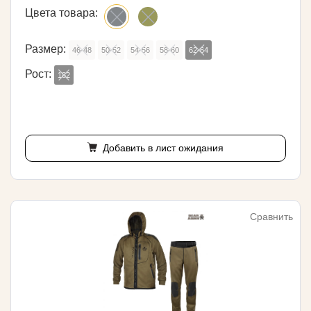
Цвета товара:
Размер:
46-48
50-52
54-56
58-60
62-64
Рост:
182
Добавить в лист ожидания
Сравнить