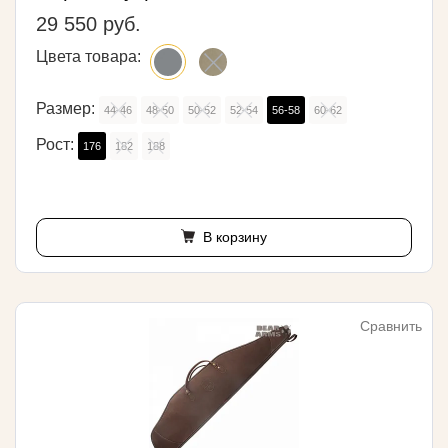
29 550 руб.
Цвета товара:
Размер:
44-46
48-50
50-52
52-54
56-58
60-62
Рост:
176
182
188
В корзину
Сравнить