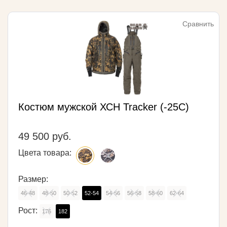
Сравнить
Костюм мужской ХСН Tracker (-25С)
49 500 руб.
Цвета товара:
Размер:
46-48
48-50
50-52
52-54
54-56
56-58
58-60
62-64
Рост:
176
182