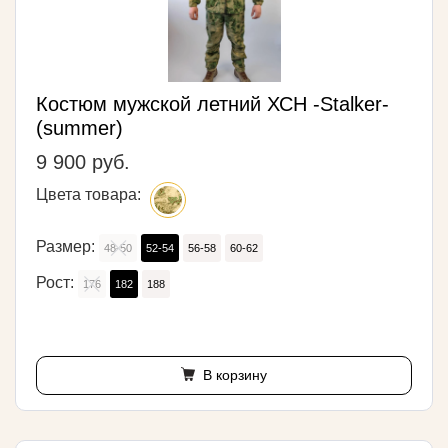
Костюм мужской летний ХСН -Stalker-
(summer)
9 900 руб.
Цвета товара:
Размер:
48-50
52-54
56-58
60-62
Рост:
176
182
188
В корзину