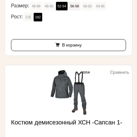
Размер:
46-48
48-50
52-54
56-58
60-62
64-66
Рост:
176
182
В корзину
Сравнить
Костюм демисезонный ХСН -Сапсан 1-