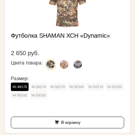
Футболка SHAMAN ХСН «Dynamic»
2 650 руб.
Цвета товара:
Размер:
46-48/176
48-50/176
50-52/176
50-52/182
52-54/176
52-54/182
54-56/182
56-58/182
В корзину