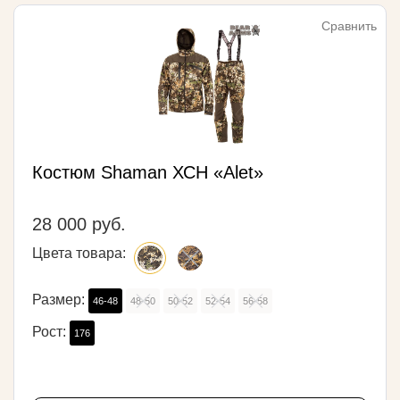
Сравнить
Костюм Shaman ХСН «Alet»
28 000 руб.
Цвета товара:
Размер:
46-48
48-50
50-52
52-54
56-58
Рост:
176