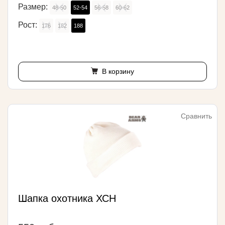
Размер:
48-50
52-54
56-58
60-62
Рост:
176
182
188
В корзину
Сравнить
Шапка охотника ХСН