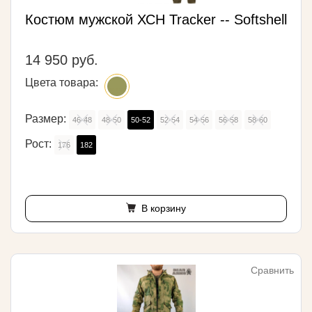
Костюм мужской ХСН Tracker -- Softshell
14 950 руб.
Цвета товара:
Размер:
46-48
48-50
50-52
52-54
54-56
56-58
58-60
Рост:
176
182
В корзину
Сравнить