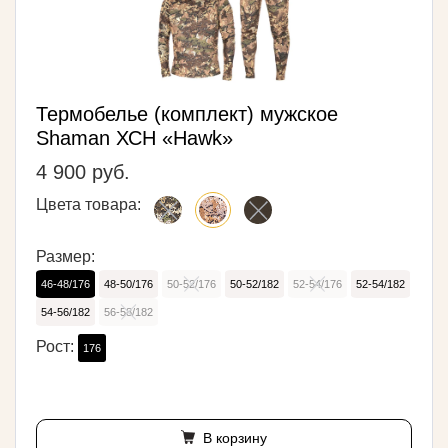
Термобелье (комплект) мужское
Shaman ХСН «Hawk»
4 900 руб.
Цвета товара:
Размер:
46-48/176
48-50/176
50-52/176
50-52/182
52-54/176
52-54/182
54-56/182
56-58/182
Рост:
176
В корзину