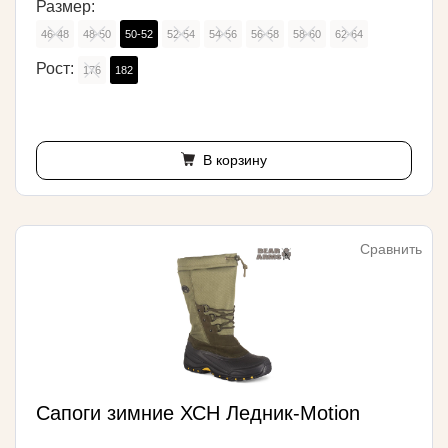
Размер:
46-48
48-50
50-52
52-54
54-56
56-58
58-60
62-64
Рост:
176
182
В корзину
Сравнить
Сапоги зимние ХСН Ледник-Motion