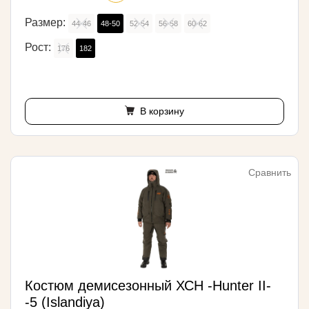
Размер:
44-46
48-50
52-54
56-58
60-62
Рост:
176
182
В корзину
Сравнить
Костюм демисезонный ХСН -Hunter II-
-5 (Islandiya)