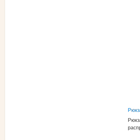
Рюкз
Рюкз
расп