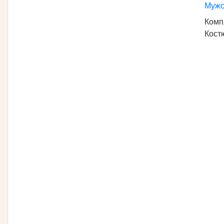
Мужс
Комп
Кост