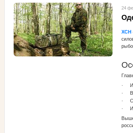
24 фе
Од
ХСН
сило
рыбо
Ос
Глав
· Ис
· Вн
· Об
· Ис
Выше
росс