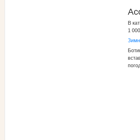
Ас
В ка
1 00
Зимн
Боти
вста
пого