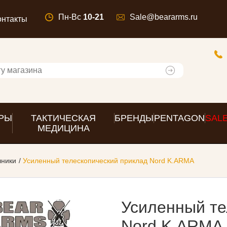
Пн-Вс
10-21
Sale@beararms.ru
онтакты
РЫ
ТАКТИЧЕСКАЯ
БРЕНДЫ
PENTAGON
SAL
МЕДИЦИНА
чники
Усиленный телескопический приклад Nord K.ARMA
Усиленный те
Nord K.ARMA