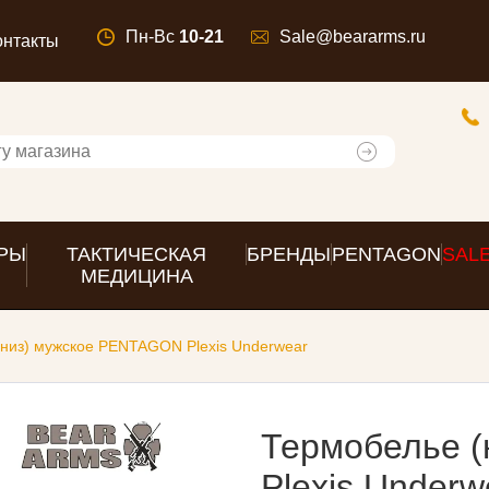
Пн-Вс
10-21
Sale@beararms.ru
онтакты
РЫ
ТАКТИЧЕСКАЯ
БРЕНДЫ
PENTAGON
SAL
МЕДИЦИНА
низ) мужское PENTAGON Plexis Underwear
Термобелье 
Plexis Underw