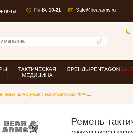
Пн-Вс
10-21
Sale@beararms.ru
онтакты
РЫ
ТАКТИЧЕСКАЯ
БРЕНДЫ
PENTAGON
SAL
МЕДИЦИНА
тический для оружия с амортизатором PMX-11
Ремень такти
амортизатор