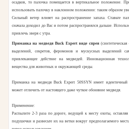
осадков, то палочка помещается в вертикальное положение. Пр
использовать палочку в наклонном положении: таким образом ув
Сильный ветер влияет на распространение запаха. Ставьте па
сначала доходил до Вас и потом распространялся дальше. Использ
привлечь зверя с утра.
Приманка на медведя Buck Expert виде спрея
(синтетическая 
выделений, секретов, феромонов и мускусных выделений сам
привлекающее действие на медведей. Инновационная техноло
вещества для животных и окружающей среды.
Приманка на медведя Buck Expert 50SSYN имеет идентичный 
может отличить от настоящего даже чуткое обоняние медведя.
Применение:
Распылите 2-3 раза по дороге, ведущей к месту охоты, оставля
подушечки и развесьте их на ветки вокруг предполагаемого места
перед использованием.