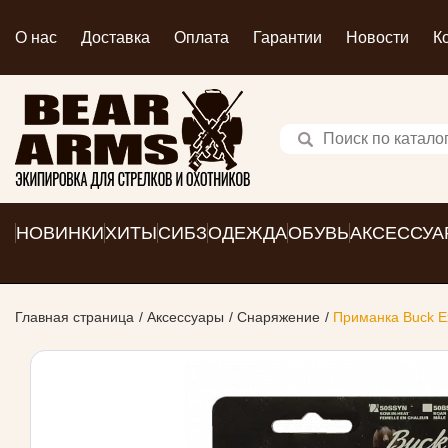
О нас
Доставка
Оплата
Гарантии
Новости
К
НОВИНКИ
ХИТЫ
СИБЗ
ОДЕЖДА
ОБУВЬ
АКСЕССУА
Главная страница
Аксессуары
Снаряжение
Приманка Buck E