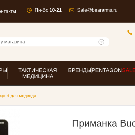
Пн-Вс
10-21
Sale@beararms.ru
онтакты
РЫ
ТАКТИЧЕСКАЯ
БРЕНДЫ
PENTAGON
SAL
МЕДИЦИНА
xpert для медведя
Приманка Buc