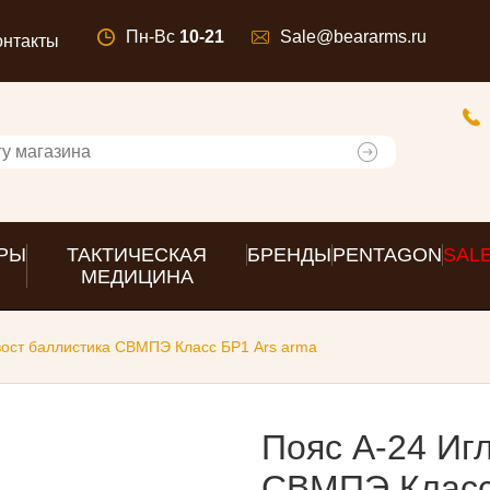
Пн-Вс
10-21
Sale@beararms.ru
онтакты
РЫ
ТАКТИЧЕСКАЯ
БРЕНДЫ
PENTAGON
SAL
МЕДИЦИНА
вост баллистика СВМПЭ Класс БР1 Ars arma
Пояс А-24 Иг
СВМПЭ Класс