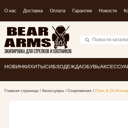
О нас
Доставка
Оплата
Гарантии
Новости
К
НОВИНКИ
ХИТЫ
СИБЗ
ОДЕЖДА
ОБУВЬ
АКСЕССУА
Главная страница
Аксессуары
Снаряжение
Пояс А-24 Иглох