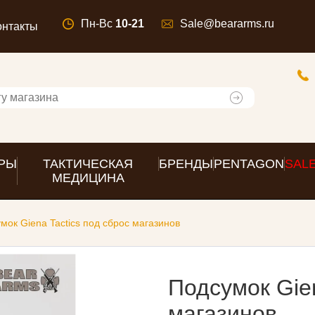
Пн-Вс
10-21
Sale@beararms.ru
онтакты
РЫ
ТАКТИЧЕСКАЯ
БРЕНДЫ
PENTAGON
SAL
МЕДИЦИНА
мок Giena Tactics под сброс магазинов
Подсумок Gien
магазинов