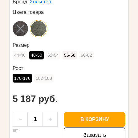
Бренд:
Хольстер
Цвета товара
Размер
44-46
48-50
52-54
56-58
60-62
Рост
170-176
182-188
5 187 руб.
В КОРЗИНУ
шт
Заказать