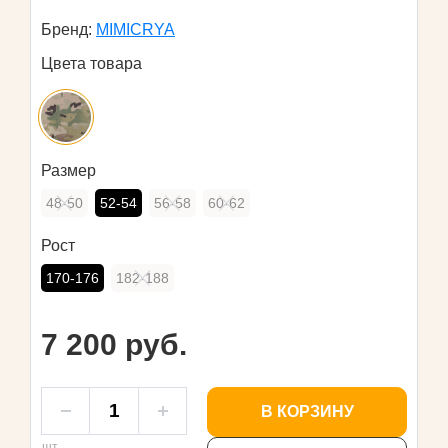
Бренд:
MIMICRYA
Цвета товара
Размер
48-50
52-54
56-58
60-62
Рост
170-176
182-188
7 200 руб.
В КОРЗИНУ
шт