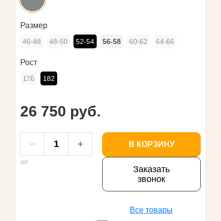
Размер
46-48
48-50
52-54
56-58
60-62
64-66
Рост
176
182
26 750 руб.
В КОРЗИНУ
шт
Заказать
звонок
Все товары