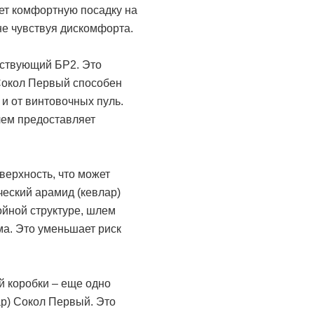
ет комфортную посадку на
не чувствуя дискомфорта.
тствующий БР2. Это
 Сокол Первый способен
 и от винтовочных пуль.
лем предоставляет
ерхность, что может
ческий арамид (кевлар)
ойной структуре, шлем
ма. Это уменьшает риск
й коробки – еще одно
р) Сокол Первый. Это