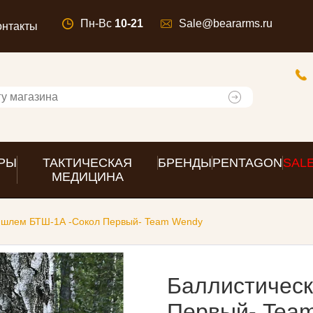
Пн-Вс
10-21
Sale@beararms.ru
онтакты
РЫ
ТАКТИЧЕСКАЯ
БРЕНДЫ
PENTAGON
SAL
МЕДИЦИНА
 шлем БТШ-1А -Сокол Первый- Team Wendy
Баллистичес
Первый- Tea